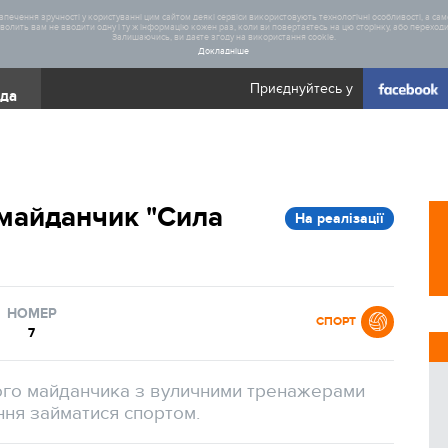
печення зручності у користуванні цим сайтом деякі сервіси використовують технологічні особливості, а саме
олить вам не вводити одну і ту ж інформацію кожен раз, коли ви повертаєтесь на цю сторінку, або переходите
Залишаючись, ви даєте згоду на використання cookie.
Докладніше
Приєднуйтесь у
ада
Загал
майданчик "Сила
На реалізації
Статис
НОМЕР
СПОРТ
7
ого майданчика з вуличними тренажерами
ення займатися спортом.