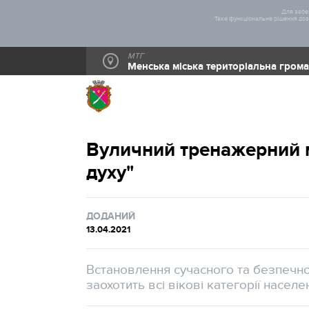
Для забез
Таке функціональне рішення дозв
МТГ
Менська міська територіальна гром
Вуличний тренажерний 
духу"
ДОДАНИЙ
13.04.2021
Встановлення сучасного та безпечн
заохотить всі вікові категорії насел