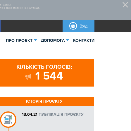
 - cookie.
 з однієї сторінки на іншу тощо.
Вхід
ПРО ПРОЄКТ
ДОПОМОГА
КОНТАКТИ
ьна інформація
Відеоінструкції
КІЛЬКІСТЬ ГОЛОСІВ:
тика
1 544
ІСТОРІЯ ПРОЄКТУ
13.04.21
ПУБЛІКАЦІЯ ПРОЄКТУ